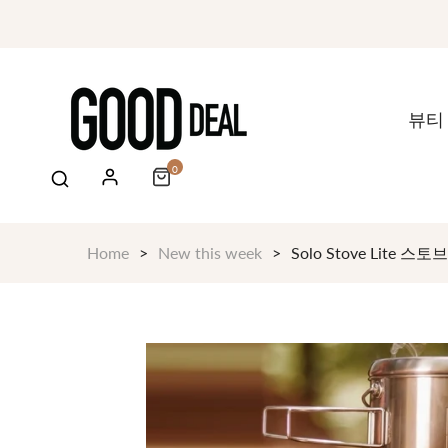
뷰티
0
Home
New this week
Solo Stove Lite 