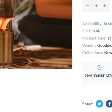
Availability:
In s
SKU:
N/A
Product type:
캠
Vendor:
Goodde
Collections:
New
24/48 HOUR DELIVER
Tweet
Opens
Share: