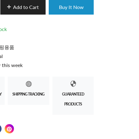
Add to Cart
Buy It Now
tock
핑용품
al
 this week
Y
SHIPPING TRACKING
GUARANTEED
PRODUCTS
 on Twitter
 in a new window.
Share on Facebook
Opens in a new window.
Pin on Pinterest
Opens in a new window.