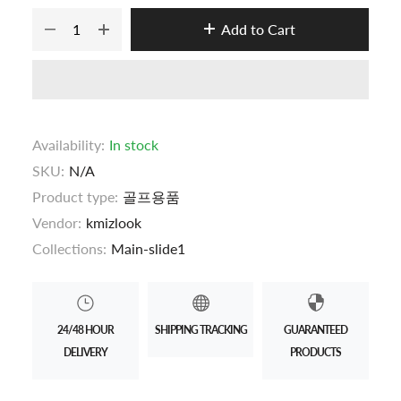
Add to Cart
Availability:
In stock
SKU:
N/A
Product type:
골프용품
Vendor:
kmizlook
Collections:
Main-slide1
24/48 HOUR
SHIPPING TRACKING
GUARANTEED
DELIVERY
PRODUCTS