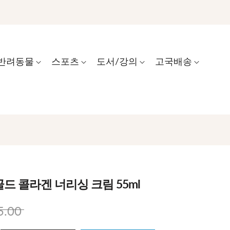
반려동물
스포츠
도서/강의
고국배송
골드 콜라겐 너리싱 크림 55ml
5.00