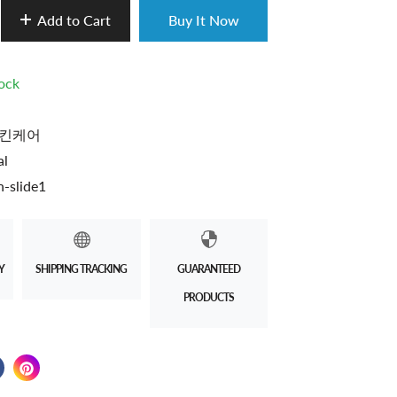
Add to Cart
Buy It Now
tock
킨케어
al
-slide1
Y
SHIPPING TRACKING
GUARANTEED
PRODUCTS
 on Twitter
 in a new window.
Share on Facebook
Opens in a new window.
Pin on Pinterest
Opens in a new window.