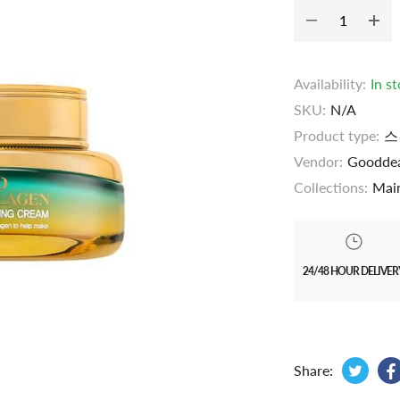
Availability:
In s
SKU:
N/A
Product type:
스
Vendor:
Goodde
Collections:
Main
24/48 HOUR DELIVER
Tweet
Opens
Share: