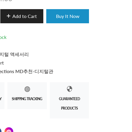
Add to Cart
Buy It Now
tock
지털 액세서리
rt
lections MD추천-디지털관
Y
SHIPPING TRACKING
GUARANTEED
PRODUCTS
 on Twitter
 in a new window.
Share on Facebook
Opens in a new window.
Pin on Pinterest
Opens in a new window.