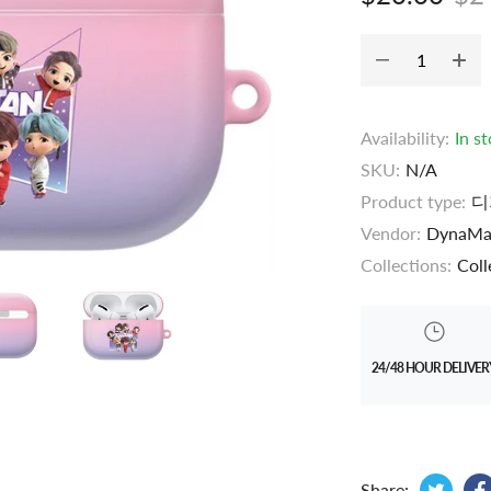
Availability:
In s
SKU:
N/A
Product type:
디
Vendor:
DynaMa
Collections:
Col
24/48 HOUR DELIVER
Tweet
Opens
Share: