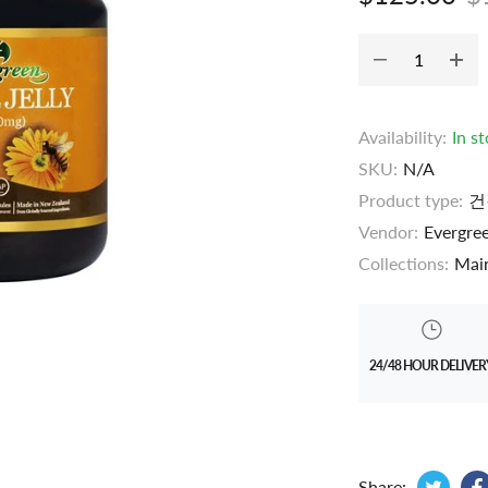
Availability:
In s
SKU:
N/A
Product type:
건
Vendor:
Evergre
Collections:
Main
24/48 HOUR DELIVER
Tweet
Opens
Share: