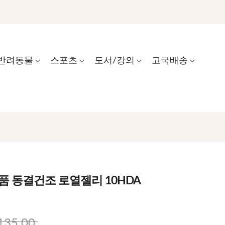
반려동물
스포츠
도서/강의
고국배송
품 동결건조 로열젤리 10HDA
135.00