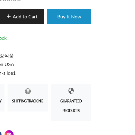
Add to Cart
Buy It Now
tock
강식품
en USA
-slide1
Y
SHIPPING TRACKING
GUARANTEED
PRODUCTS
 on Twitter
 in a new window.
Share on Facebook
Opens in a new window.
Pin on Pinterest
Opens in a new window.