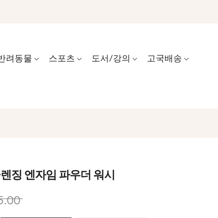
반려동물
스포츠
도서/강의
고국배송
클렌징 엔자임 파우더 워시
5.00