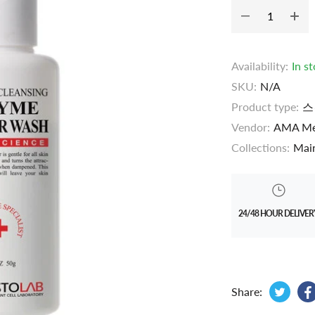
Availability:
In s
SKU:
N/A
Product type:
스
Vendor:
AMA Me
Collections:
Main
24/48 HOUR DELIVER
Tweet
Opens
Share: