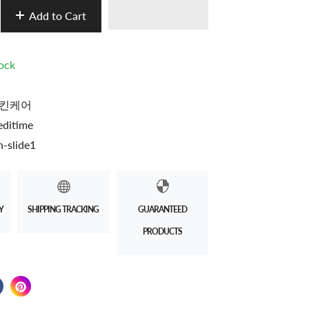
Add to Cart
tock
킨케어
ditime
-slide1
Y
SHIPPING TRACKING
GUARANTEED
PRODUCTS
 on Twitter
 in a new window.
Share on Facebook
Opens in a new window.
Pin on Pinterest
Opens in a new window.