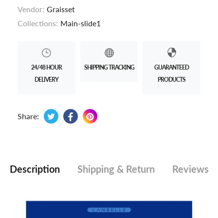
Vendor:
Graisset
Collections:
Main-slide1
24/48 HOUR
SHIPPING TRACKING
GUARANTEED
DELIVERY
PRODUCTS
Tweet on Twitter
Opens in a new window.
Share on Facebook
Opens in a new window.
Pin on Pinterest
Opens in a new window.
Share:
Description
Shipping & Return
Reviews