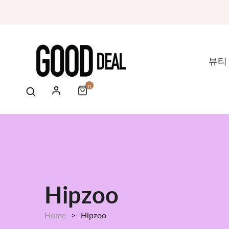
뷰티
0
Hipzoo
Home
Hipzoo