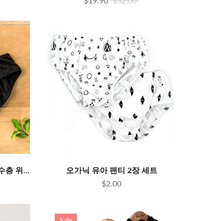
$19.90
$32.00
오가닉 생리팬티 항균소취 흡수층 위생팬티, 요실금 팬티 겸용
오가닉 유아 팬티 2장 세트
$2.00
Sale