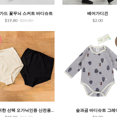
가드 꽃무늬 스커트 바디슈트
베어가디건
$19.80
$26.00
$2.00
산모를 위한 선택 오가닉인증 산전용 배덮는 산모팬티 임부팬티 2장 셋트
숲과곰 바디슈트 그레