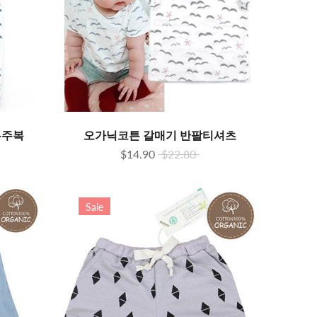
우주복
오가닉코튼 갈매기 반팔티셔츠
$14.90
$22.80
Sale