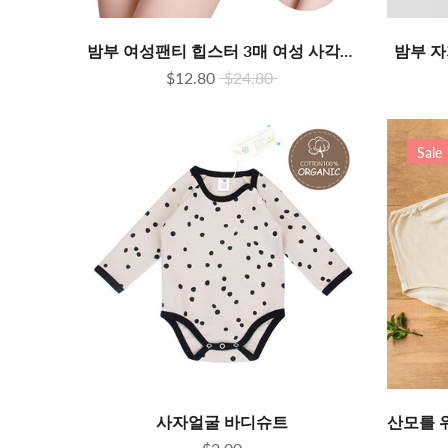
밤부 여성팬티 힙스터 3매 여성 사각팬티
밤부 자
$12.80
$24.80
Sale
사자얼굴 바디슈트