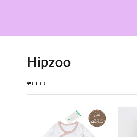
Collection:
Hipzoo
FILTER