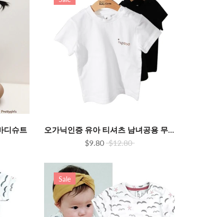
 바디슈트
오가닉인증 유아 티셔츠 남녀공용 무형광 목늘어남 방지
$9.80
$12.80
Sale