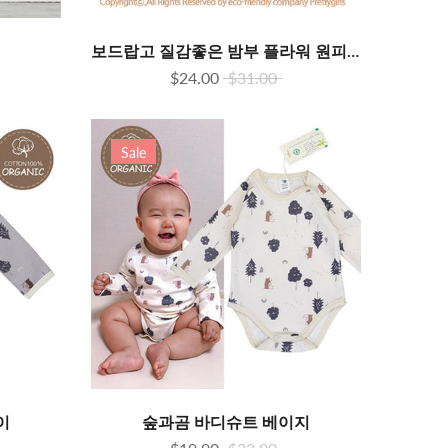
보드랍고 질감좋은 밤부 플라워 원피스
$24.00
$31.00
Sale
이
숲과곰 바디슈트 베이지