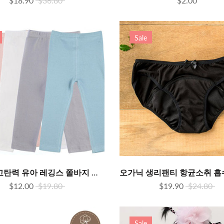
$18.90
$36.80
$2.00
Sale
오가닉 고탄력 유아 레깅스 쫄바지 아기바지
$12.00
$19.80
$19.90
$24.80
Sale