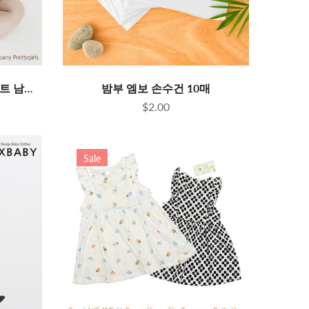
밤부 리본 바디슈트 턱받이 세트 남여공용
밤부 엠보 손수건 10매
$2.00
Sale