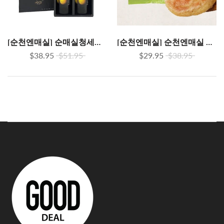
[순천엔매실] 순매실청세트 (500ml x 2)
[순천엔매실] 순천엔매실 매실씨앗호떡 1kg (100g x 10개입) -완제품 (개별포장)
$38.95
$51.95
$29.95
$38.95