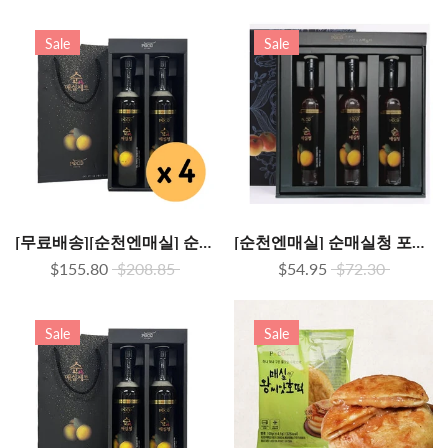
Sale
Sale
[무료배송][순천엔매실] 순매실청세트 (500ml x 2) x 4박스
[순천엔매실] 순매실청 포코테라 선물세트 1호(500ml x 3병)
$155.80
$208.85
$54.95
$72.30
Sale
Sale